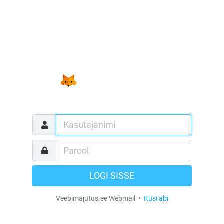
LOGI SISSE
Veebimajutus.ee Webmail •
Küsi abi