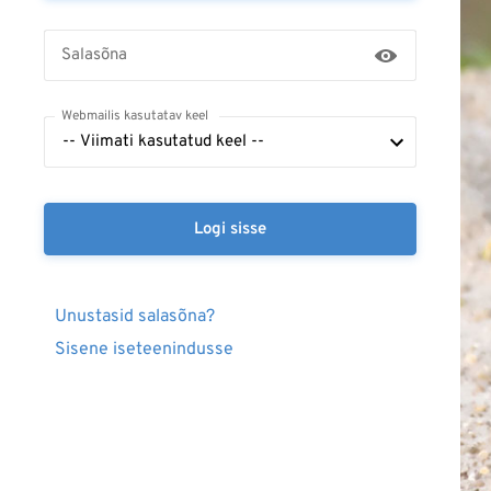
Salasõna
Webmailis kasutatav keel
Logi sisse
Unustasid salasõna?
Sisene iseteenindusse